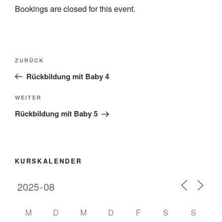
Bookings are closed for this event.
Beitragsnavigation
Vorheriger
ZURÜCK
Beitrag
Rückbildung mit Baby 4
Nächster
WEITER
Beitrag
Rückbildung mit Baby 5
KURSKALENDER
M
D
M
D
F
S
S