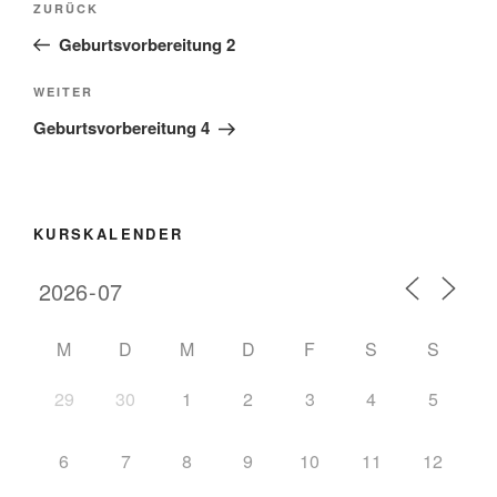
ZURÜCK
Geburtsvorbereitung 2
WEITER
Geburtsvorbereitung 4
KURSKALENDER
M
D
M
D
F
S
S
29
30
1
2
3
4
5
6
7
8
9
10
11
12